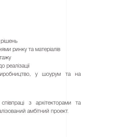
 рішень
ями ринку та матеріалів
нтажу
до реалізації
 виробництво, у шоурум та на
співпраці з архітекторами та
алізований амбітний проект.