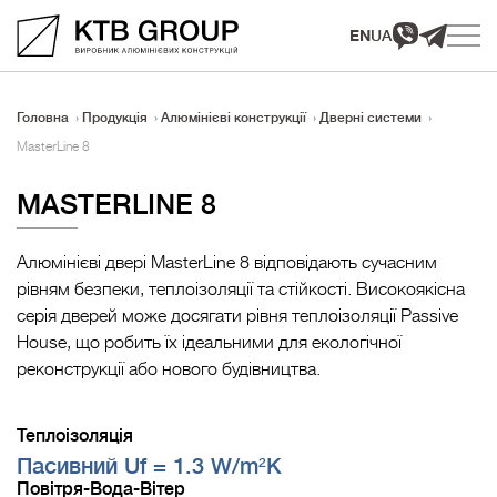
EN
UA
Головна
Продукція
Алюмінієві конструкції
Дверні системи
MasterLine 8
MASTERLINE 8
Алюмінієві двері MasterLine 8 відповідають сучасним
рівням безпеки, теплоізоляції та стійкості. Високоякісна
серія дверей може досягати рівня теплоізоляції Passive
House, що робить їх ідеальними для екологічної
реконструкції або нового будівництва.
Теплоізоляція
Пасивний Uf = 1.3 W/m²K
Повітря-Вода-Вітер