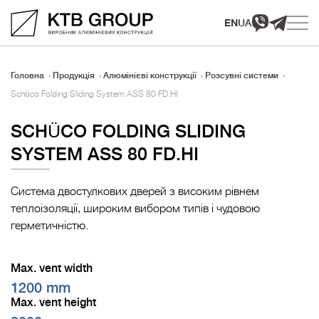
EN
UA
Головна
Продукція
Алюмінієві конструкції
Розсувні системи
Schüco Folding Sliding System ASS 80 FD.HI
SCHÜCO FOLDING SLIDING
SYSTEM ASS 80 FD.HI
Система двостулкових дверей з високим рівнем
теплоізоляції, широким вибором типів і чудовою
герметичністю.
Max. vent width
1200 mm
Max. vent height