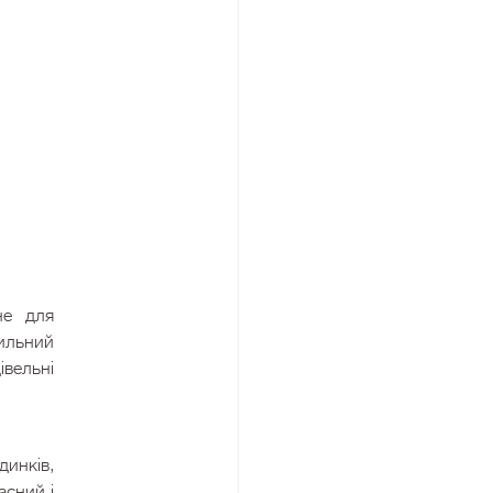
не для
ильний
івельні
инків,
асний і