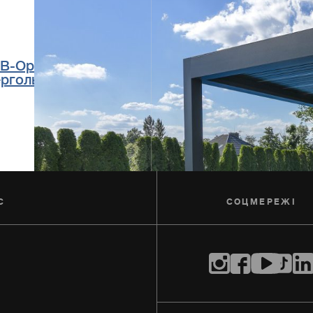
B-OpenSky 140 –
ергольна система
С
СОЦМЕРЕЖI