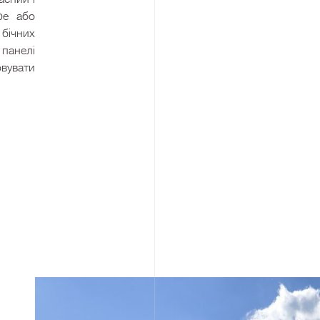
фе або
бічних
 панелі
увати