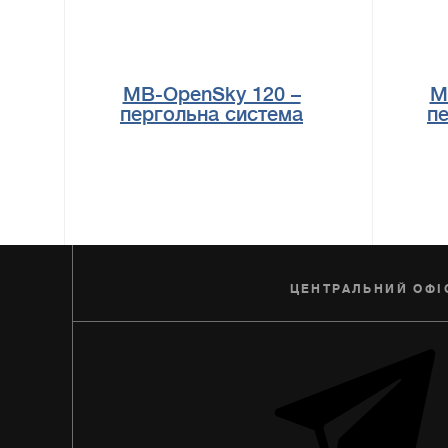
MB-OpenSky 120 –
M
пергольна система
п
ЦЕНТРАЛЬНИЙ ОФІ