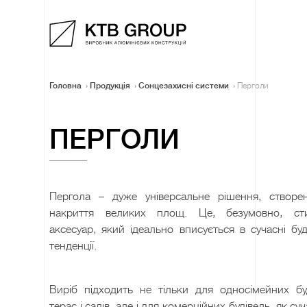
Головна
Продукція
Сонцезахисні системи
Перголи
ПЕРГОЛИ
Пергола – дуже універсальне рішення, створе
накриття великих площ. Це, безумовно, ст
аксесуар, який ідеально вписується в сучасні буд
тенденції.
Виріб підходить не тільки для односімейних буд
терас і садів, але і для комерційних будівель, як суч