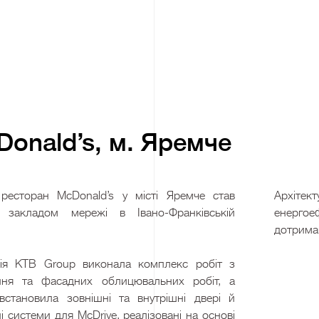
onald’s, м. Яремче
ресторан McDonald’s у місті Яремче став
Архітек
 закладом мережі в Івано-Франківській
енергое
.
дотриман
ія KTB Group виконала комплекс робіт з
ння та фасадних облицювальних робіт, а
встановила зовнішні та внутрішні двері й
і системи для McDrive, реалізовані на основі