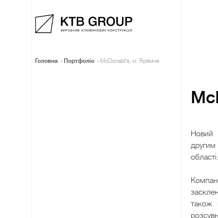
Головна
Портфоліо
McDonald’s, м. Яремче
McD
Новий 
другим
області
Компан
заскле
також 
розсувн