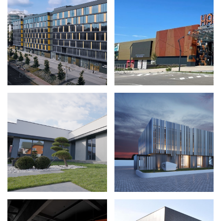
ЦЕНТРАЛЬНИЙ ОФІС KTB
ПРИВАТНИЙ БУДИНОК
GROUP
ГОТЕЛЬНО-
ОФІС IT-КОМПАНІЇ
РЕСТОРАННИЙ
ZAGRAVA (PLAYRIX)
КОМПЛЕКС «СОФІЯ»