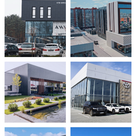
SPA «СОФІЯ»,
TOYOTA РІВНЕ
РІВНЕНСЬКА ОБЛАСТЬ
ТЦ «HAPPY MALL», М.
БЦ «SKYLINER»
РІВНЕ