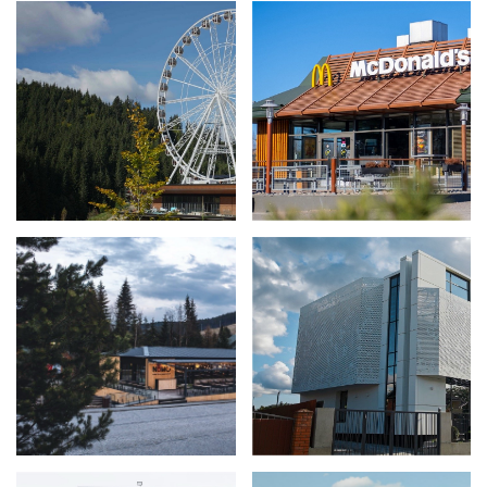
РЕСТОРАН NUMO М.
БІЗНЕС-ЦЕНТР, М. ЛУЦЬК
БУКОВЕЛЬ
WEST AUTO HUB
БЦ «V12», М. ЛЬВІВ