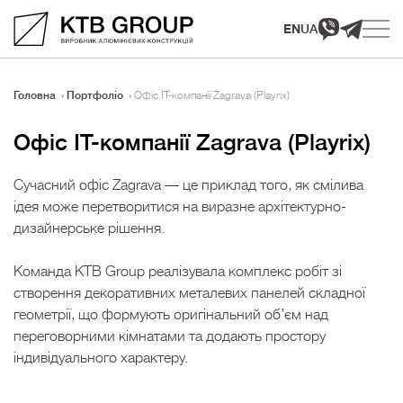
EN
UA
Головна
Портфоліо
Офіс IT-компанії Zagrava (Playrix)
Офіс IT-компанії Zagrava (Playrix)
Сучасний офіс Zagrava — це приклад того, як смілива
ідея може перетворитися на виразне архітектурно-
дизайнерське рішення.
Команда KTB Group реалізувала комплекс робіт зі
створення декоративних металевих панелей складної
геометрії, що формують оригінальний об’єм над
переговорними кімнатами та додають простору
індивідуального характеру.